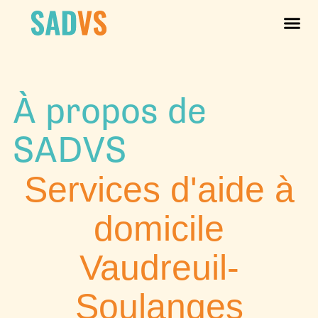
À pro
Services e
Nous joi
À propos de
SADVS
Services d'aide à
domicile
Vaudreuil-
Soulanges